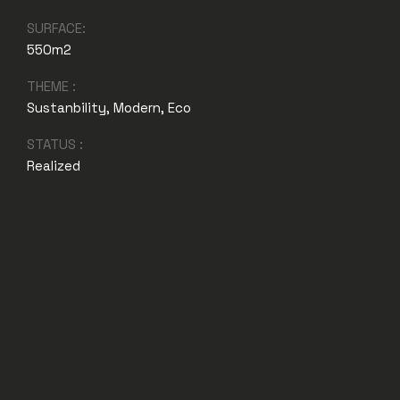
SURFACE:
550m2
THEME :
Sustanbility, Modern, Eco
STATUS :
Realized